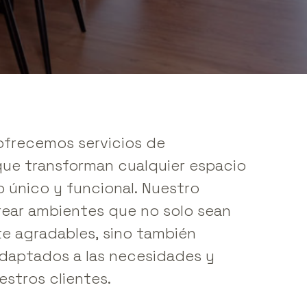
ofrecemos
servicios
de
que
transforman
cualquier
espacio
o
único
y
funcional.
Nuestro
rear
ambientes
que
no
solo
sean
te
agradables,
sino
también
daptados
a
las
necesidades
y
estros
clientes.