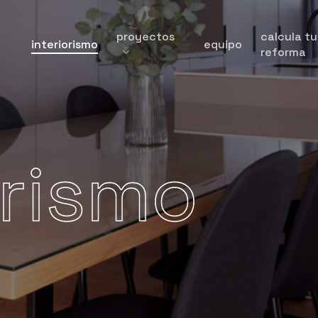
proyectos
calcula tu
interiorismo
equipo
reforma
orismo