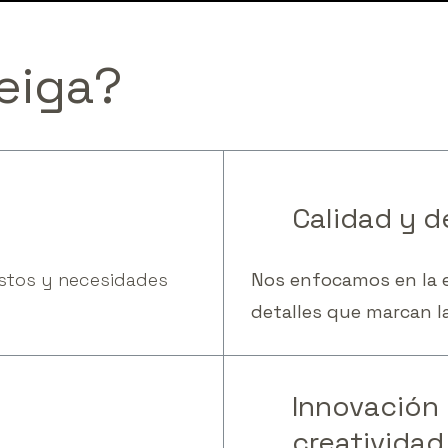
eiga?
01
Calidad
y
d
stos y necesidades
Nos enfocamos en la e
detalles que marcan la
01
Innovación
creatividad