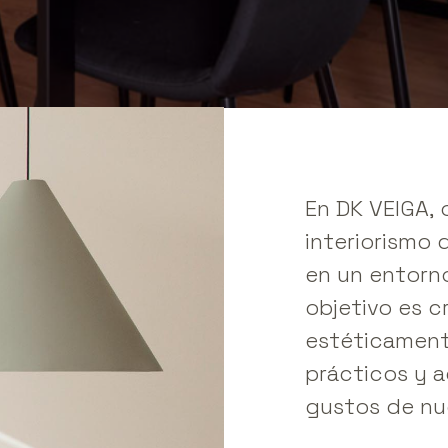
En
DK
VEIGA,
interiorismo
en
un
entorn
objetivo
es
c
estéticamen
prácticos
y
a
gustos
de
nu