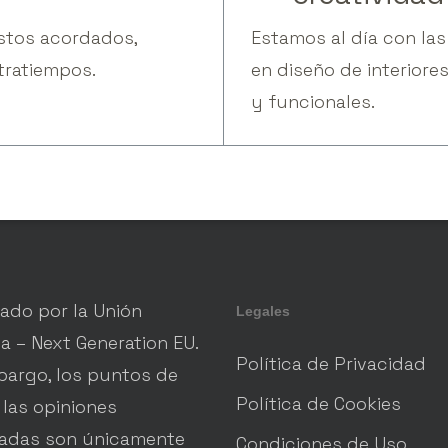
stos acordados,
Estamos al día con la
tratiempos.
en diseño de interior
y funcionales.
iado por la Unión
Legales
a – Next Generation EU.
Política de Privacidad
bargo, los puntos de
Política de Cookies
 las opiniones
adas son únicamente
Condiciones de Uso