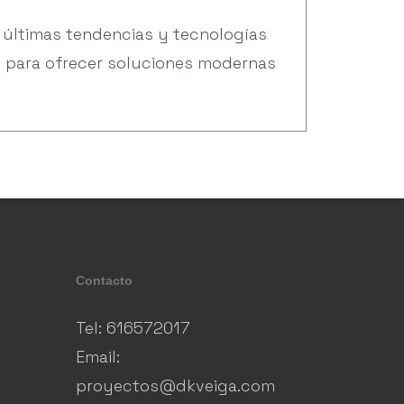
s últimas tendencias y tecnologías
es para ofrecer soluciones modernas
Contacto
Tel: 616572017
Email:
proyectos@dkveiga.com