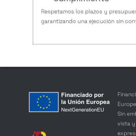
Respetamos los plazos y presupue
garantizando una ejecución sin con
Financ
Europe
Sin em
vista y
expres