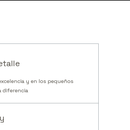
02
etalle
xcelencia y en los pequeños
 diferencia
02
y