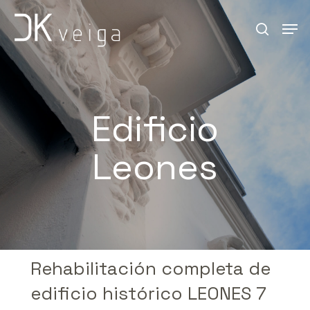
Skip
Men
search
to
Close
main
Menu
content
Edificio
Leones
Rehabilitación
completa
de
edificio
histórico
LEONES
7