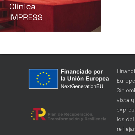
Clinica
IMPRESS
Financ
Europe
Sin em
vista y
expres
los del
reflej