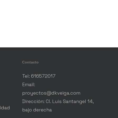
Contacto
Tel: 616572017
Email:
proyectos@dkveiga.com
Dirección: Cl. Luis Santangel 14,
lidad
bajo derecha