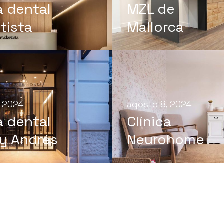
a dental
MZL de
tista
Mallorca
, 2024
agosto 8, 2024
a dental
Clínica
 y Andrés
Neurohome