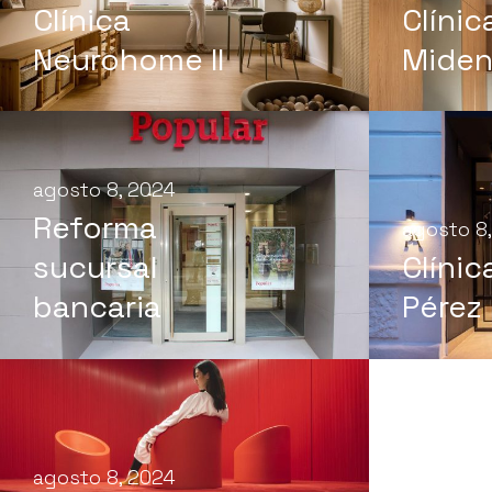
Clínica
Clínic
Neurohome II
Miden
agosto 8, 2024
Reforma
agosto 8
sucursal
Clínic
bancaria
Pérez
agosto 8, 2024